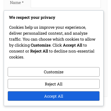
Name
*
We respect your privacy
Email
*
Cookies help us improve your experience,
deliver personalized content, and analyze
traffic. You can choose which cookies to allow
Website
by clicking
Customize
. Click
Accept All
to
consent or
Reject All
to decline non-essential
cookies.
Save my name, email, and website in this
browser for the next time I comment.
Customize
Reject All
Accept All