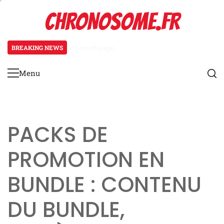
Skip
CHRONOSOME.FR
to
content
BREAKING NEWS
3 months ago
Audi R8 : Détails des prix de l’év
Menu
Primary
Menu
PACKS DE
PROMOTION EN
BUNDLE : CONTENU
DU BUNDLE,