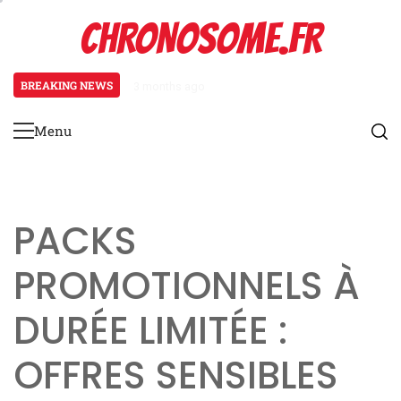
Skip
CHRONOSOME.FR
to
content
BREAKING NEWS
3 months ago
Audi R8 : Détails des prix de l’év
Menu
Primary
Menu
PACKS
PROMOTIONNELS À
DURÉE LIMITÉE :
OFFRES SENSIBLES