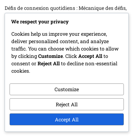
Défis de connexion quotidiens : Mécanique des défis,
Récompenses d’objets, Stratégies de collection
We respect your privacy
Variations de Pack Promo : Différents types de pack,
Cookies help us improve your experience,
Contenus des articles, Stratégies de collection
deliver personalized content, and analyze
traffic. You can choose which cookies to allow
Bugatti Chiron : Distribution des prix de l’événement,
by clicking
Customize
. Click
Accept All
to
Participation à la course, Déverrouillage du plan
consent or
Reject All
to decline non-essential
cookies.
CATÉGORIES
Customize
Packs Cadeaux Promo
Reject All
Prix d'Événements Spéciaux
Accept All
Récompenses de connexion quotidienne